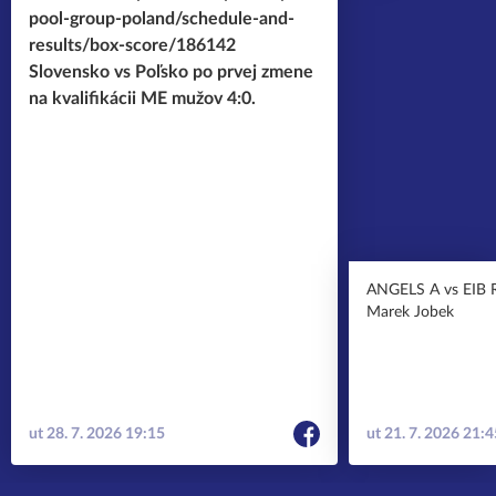
pool-group-poland/schedule-and-
results/box-score/186142
Slovensko vs Poľsko po prvej zmene
na kvalifikácii ME mužov 4:0.
ANGELS A vs EIB
Marek Jobek
ut 28. 7. 2026 19:15
ut 21. 7. 2026 21: