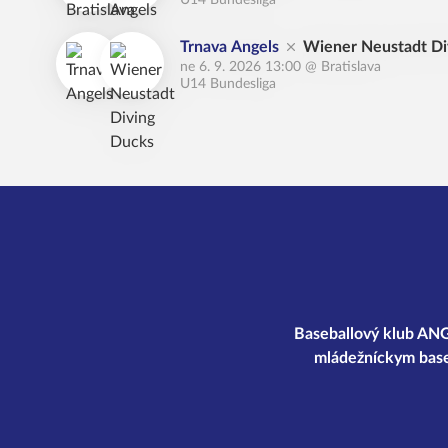
U14 Bundesliga
Trnava Angels
Wiener Neustadt Di
ne 6. 9. 2026 13:00
@
Bratislava
U14 Bundesliga
Baseballový klub ANGE
mládežníckym base