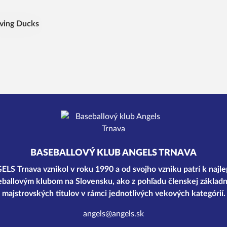
ving Ducks
BASEBALLOVÝ KLUB ANGELS TRNAVA
LS Trnava vznikol v roku 1990 a od svojho vzniku patrí k najl
ballovým klubom na Slovensku, ako z pohľadu členskej základn
majstrovských titulov v rámci jednotlivých vekových kategórií.
angels@angels.sk