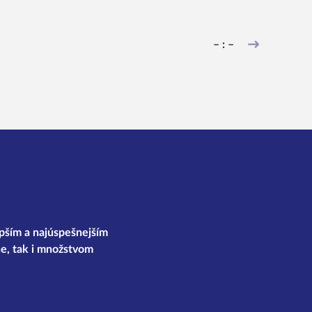
– : –
epším a najúspešnejším
e, tak i množstvom