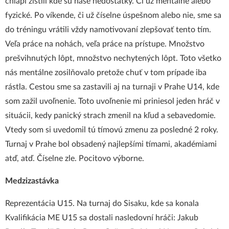
chlapi zistili kde sú naše nedostatky. Či už mentálne alebo
fyzické. Po víkende, či už číselne úspešnom alebo nie, sme sa
do tréningu vrátili vždy namotivovaní zlepšovať tento tím.
Veľa práce na nohách, veľa práce na prístupe. Množstvo
prešvihnutých lôpt, množstvo nechytených lôpt. Toto všetko
nás mentálne zosilňovalo pretože chuť v tom prípade iba
rástla. Cestou sme sa zastavili aj na turnaji v Prahe U14, kde
som zažil uvoľnenie. Toto uvoľnenie mi priniesol jeden hráč v
situácii, kedy panický strach zmenil na kľud a sebavedomie.
Vtedy som si uvedomil tú tímovú zmenu za posledné 2 roky.
Turnaj v Prahe bol obsadený najlepšími tímami, akadémiami
atď, atď. Číselne zle. Pocitovo výborne.
Medzizastávka
Reprezentácia U15. Na turnaj do Sisaku, kde sa konala
Kvalifikácia ME U15 sa dostali nasledovní hráči: Jakub