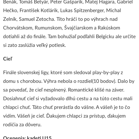
Benák, Tomáš Betyár, Peter Gašparík, Matej Hagara, Gabriel
Hečko, František Kotlárik, Lukas Spitzenberger, Michal
Zelník, Samuel Zetocha. Títo hráči to po výhrach nad
Chorvátskom, Rumunskom, Švajčiarskom a Rakúskom
dotiahli až do finále. Tam bohužiaľ podľahli Belgicku ale určite
si zato zaslúžia veľký potlesk.
Cieľ
Finále slovenskej ligy, ktoré som sledoval play-by-play z
domu s chorobou. Výhra nebola o rozdiel(10 bodov). Dalo by
sa povedať, že cieľ nesplnený. Romantické klišé na záver.
Dosiahnuť cieľ si vyžadovalo dlhú cestu a na túto cestu mali
chlapci chuť. Táto chuť prerástla do vášne. A vášeň je to čo
vidím. Vášeň je cieľ. Ďakujem chlapci za prístup, ďakujem
rodičia za dôveru.
Ocenenia: kadeti U15