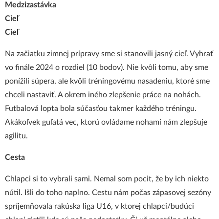
Medzizastávka
Cieľ
Cieľ
Na začiatku zimnej prípravy sme si stanovili jasný cieľ. Vyhrať
vo finále 2024 o rozdiel (10 bodov). Nie kvôli tomu, aby sme
ponížili súpera, ale kvôli tréningovému nasadeniu, ktoré sme
chceli nastaviť. A okrem iného zlepšenie práce na nohách.
Futbalová lopta bola súčasťou takmer každého tréningu.
Akákoľvek guľatá vec, ktorú ovládame nohami nám zlepšuje
agilitu.
Cesta
Chlapci si to vybrali sami. Nemal som pocit, že by ich niekto
nútil. Išli do toho naplno. Cestu nám počas zápasovej sezóny
spríjemňovala rakúska liga U16, v ktorej chlapci/budúci