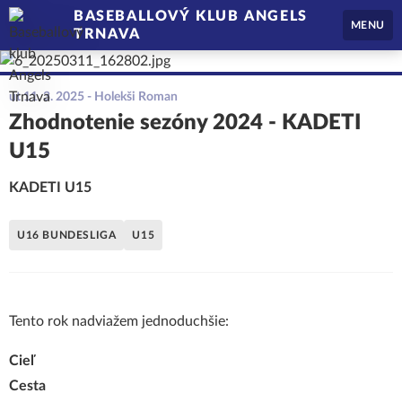
BASEBALLOVÝ KLUB ANGELS
MENU
TRNAVA
ut 11. 3. 2025
- Holekši Roman
Zhodnotenie sezóny 2024 - KADETI
U15
KADETI U15
U16 BUNDESLIGA
U15
Tento rok nadviažem jednoduchšie:
Cieľ
Cesta