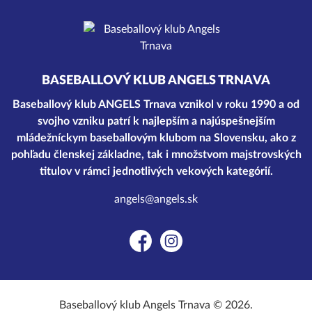
BASEBALLOVÝ KLUB ANGELS TRNAVA
Baseballový klub ANGELS Trnava vznikol v roku 1990 a od
svojho vzniku patrí k najlepším a najúspešnejším
mládežníckym baseballovým klubom na Slovensku, ako z
pohľadu členskej základne, tak i množstvom majstrovských
titulov v rámci jednotlivých vekových kategórií.
angels@angels.sk
Facebook
Instagram
Baseballový klub Angels Trnava © 2026.