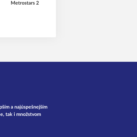
epším a najúspešnejším
e, tak i množstvom