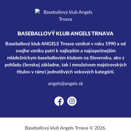
BASEBALLOVÝ KLUB ANGELS TRNAVA
Baseballový klub ANGELS Trnava vznikol v roku 1990 a od
svojho vzniku patrí k najlepším a najúspešnejším
mládežníckym baseballovým klubom na Slovensku, ako z
pohľadu členskej základne, tak i množstvom majstrovských
titulov v rámci jednotlivých vekových kategórií.
angels@angels.sk
Facebook
Instagram
Baseballový klub Angels Trnava © 2026.