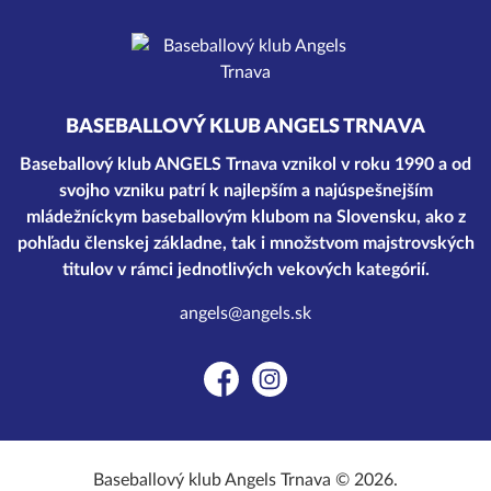
BASEBALLOVÝ KLUB ANGELS TRNAVA
Baseballový klub ANGELS Trnava vznikol v roku 1990 a od
svojho vzniku patrí k najlepším a najúspešnejším
mládežníckym baseballovým klubom na Slovensku, ako z
pohľadu členskej základne, tak i množstvom majstrovských
titulov v rámci jednotlivých vekových kategórií.
angels@angels.sk
Facebook
Instagram
Baseballový klub Angels Trnava © 2026.