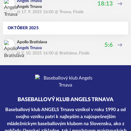
Angels Trnava
18:13
Angels Trnava
st 17. 9. 2025 16:00
@
Trnava
,
Finále
OKTÓBER 2025
Apollo Bratislava
5:6
Angels Trnava
št 2. 10. 2025 16:00
@
Bratislava
,
Finále
BASEBALLOVÝ KLUB ANGELS TRNAVA
Baseballový klub ANGELS Trnava vznikol v roku 1990 a od
svojho vzniku patrí k najlepším a najúspešnejším
mládežníckym baseballovým klubom na Slovensku, ako z
pohľadu členskej základne, tak i množstvom majstrovských