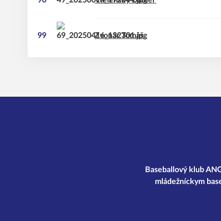
90
Vtelenský
Daniel
99
Zvonár
Tomáš
Baseballový klub ANGE
mládežníckym base