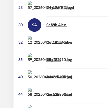
23
Pardavý
Richard
30
ŠA
Šefčík
Alex
32
Dobrík
Jakub
35
Bíla
Mia
40
Janíček
Michal
44
Gašparík
Pavol