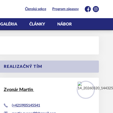
Členská sekce
Program zápasov
Facebook
Instagram
GALÉRIA
ČLÁNKY
NÁBOR
REALIZAČNÝ TÍM
Zvonár
Martin
(+421)905145541