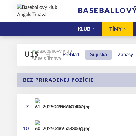
BASEBALLOVÝ
KLUB
TÍMY
U15
Prehľad
Súpiska
Zápasy
BEZ PRIRADENEJ POZÍCIE
7
Mišák
Jakub
10
Benák
Jerguš