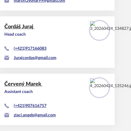
martin.zvonar99@gmail.com
Čordáš
Juraj
Head coach
(+421)917166083
Jurajcordas@gmail.com
Červený
Marek
Assistant coach
(+421)907616757
ziaci.angels@gmail.com