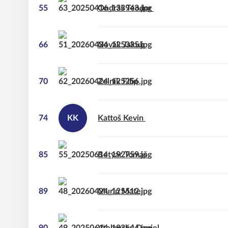
55
Ondráš
Teodor
66
Novák
Jakub
70
Zelník
Filip
74
KK
Kattoš
Kevin
85
Betyár
Tomáš
89
Murin
Matej