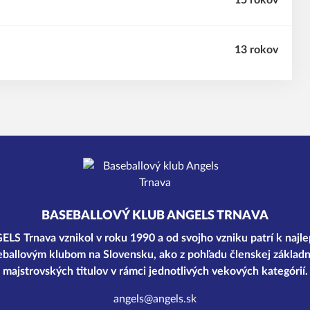
15 rokov
13 rokov
BASEBALLOVÝ KLUB ANGELS TRNAVA
LS Trnava vznikol v roku 1990 a od svojho vzniku patrí k najl
ballovým klubom na Slovensku, ako z pohľadu členskej základn
majstrovských titulov v rámci jednotlivých vekových kategórií.
angels@angels.sk