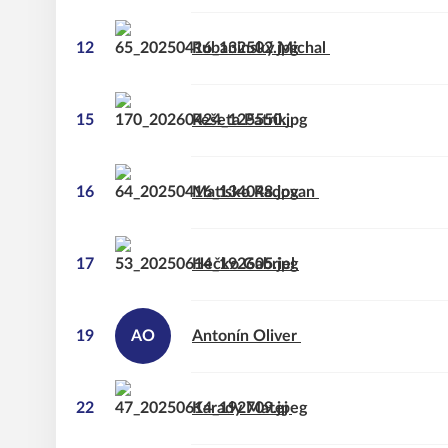
12
Rubaninský
Michal
15
Rešeta
Patrik
16
Matisko
Radovan
17
Hečko
Gabriel
19
AO
Antonín
Oliver
22
Karady
Matej