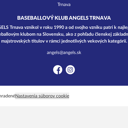
BASEBALLOVÝ KLUB ANGELS TRNAVA
LS Trnava vznikol v roku 1990 a od svojho vzniku patrí k najl
ballovým klubom na Slovensku, ako z pohľadu členskej základn
majstrovských titulov v rámci jednotlivých vekových kategórií.
angels@angels.sk
Facebook
Instagram
hradené
Nastavenia súborov cookie