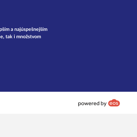
epším a najúspešnejším
e, tak i množstvom