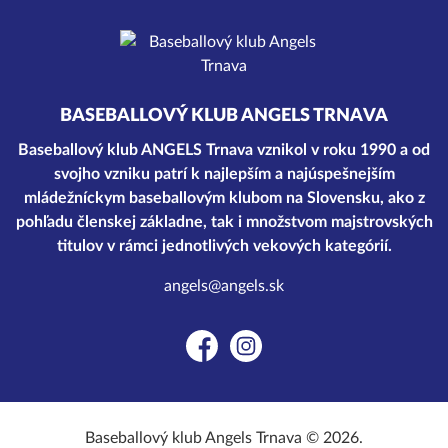
BASEBALLOVÝ KLUB ANGELS TRNAVA
Baseballový klub ANGELS Trnava vznikol v roku 1990 a od
svojho vzniku patrí k najlepším a najúspešnejším
mládežníckym baseballovým klubom na Slovensku, ako z
pohľadu členskej základne, tak i množstvom majstrovských
titulov v rámci jednotlivých vekových kategórií.
angels@angels.sk
Facebook
Instagram
Baseballový klub Angels Trnava © 2026.